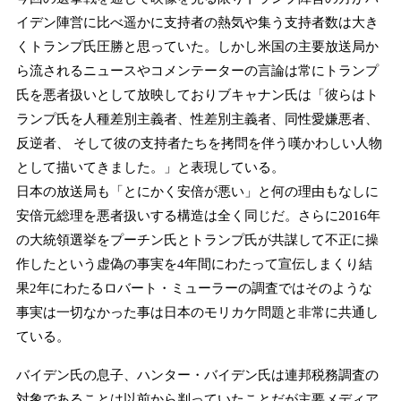
イデン陣営に比べ遥かに支持者の熱気や集う支持者数は大き
くトランプ氏圧勝と思っていた。しかし米国の主要放送局か
ら流されるニュースやコメンテーターの言論は常にトランプ
氏を悪者扱いとして放映しておりブキャナン氏は「
彼らはト
ランプ氏を人種差別主義者、性差別主義者、同性愛嫌悪者、
反逆者、 そして彼の支持者たちを拷問を伴う嘆かわしい人物
として描いてきました。
」と表現している。
日本の放送局も「とにかく安倍が悪い」と何の理由もなしに
安倍元総理を悪者扱いする構造は全く同じだ。さらに2016年
の大統領選挙をプーチン氏とトランプ氏が共謀して不正に操
作したという虚偽の事実を4年間にわたって宣伝しまくり結
果2年にわたるロバート・ミューラーの調査ではそのような
事実は一切なかった事は日本のモリカケ問題と非常に共通し
ている。
バイデン氏の息子、ハンター・バイデン氏は連邦税務調査の
対象であることは以前から判っていたことだが主要メディア