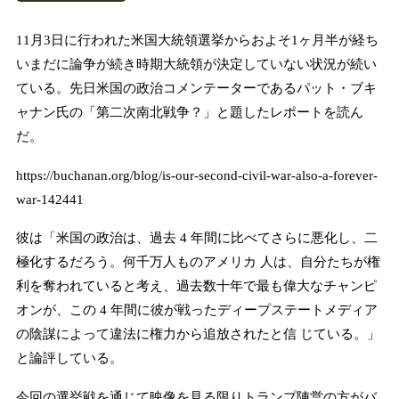
11月3日に行われた米国大統領選挙からおよそ1ヶ月半が経ち
いまだに論争が続き時期大統領が決定していない状況が続い
ている。先日米国の政治コメンテーターであるパット・ブキ
ャナン氏の「第二次南北戦争？」と題したレポートを読ん
だ。
https://buchanan.org/blog/is-our-second-civil-war-also-a-forever-
war-142441
彼は「
米国の政治は、過去 4 年間に比べてさらに悪化し、二
極化するだろう。何千万人ものアメリカ 人は、自分たちが権
利を奪われていると考え、過去数十年で最も偉大なチャンピ
オンが、この 4 年間に彼が戦ったディープステートメディア
の陰謀によって違法に権力から追放されたと信 じている。
」
と論評している。
今回の選挙戦を通じて映像を見る限りトランプ陣営の方がバ