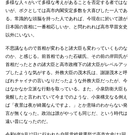
多様な人々がいて多様な考えがあることを否定する者ではな
いが、ボクとしては高市内閣安定多数を大喜びした一人であ
る。常識的な頭脳を持った人であれば、今現在に於いて誰が
日本国の首相に一番相応しいか、と問われれば高市早苗女史
以外にいない。
不思議なもので首相が変わると諸大臣も変わっていくものな
のか、と感じる。前首相であった石破氏、その前の岸田氏が
首相だったときの諸大臣と高市政権下の諸大臣がレベルアッ
プしたような気がする。外務大臣の茂木氏は、謝謝茂木と呼
ばれチャイナの言いなりだったような外務大臣だったが、今
はなかなか立派な行動を取っている。また、小泉防衛大臣も
覚醒したと言われていて今までのような、小泉構文なる例え
ば「夜景は夜が綺麗なんですよ。」とか意味のわからない発
言が無くなった。政治は誰がやっても同じだ、という時代は
遠い昔になったのだ。
令和6年9月27日に行われた自民党総裁選挙で高市女史は1回