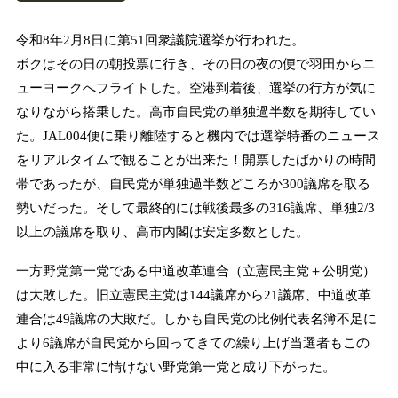
令和8年2月8日に第51回衆議院選挙が行われた。
ボクはその日の朝投票に行き、その日の夜の便で羽田からニ
ューヨークへフライトした。空港到着後、選挙の行方が気に
なりながら搭乗した。高市自民党の単独過半数を期待してい
た。JAL004便に乗り離陸すると機内では選挙特番のニュース
をリアルタイムで観ることが出来た！開票したばかりの時間
帯であったが、自民党が単独過半数どころか300議席を取る
勢いだった。そして最終的には戦後最多の316議席、単独2/3
以上の議席を取り、高市内閣は安定多数とした。
一方野党第一党である中道改革連合（立憲民主党＋公明党）
は大敗した。旧立憲民主党は144議席から21議席、中道改革
連合は49議席の大敗だ。しかも自民党の比例代表名簿不足に
より6議席が自民党から回ってきての繰り上げ当選者もこの
中に入る非常に情けない野党第一党と成り下がった。