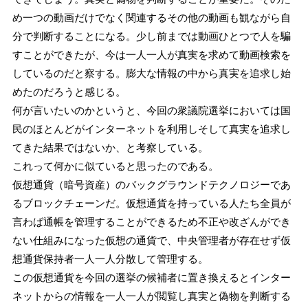
め一つの動画だけでなく関連するその他の動画も観ながら自
分で判断することになる。少し前までは動画ひとつで人を騙
すことができたが、今は一人一人が真実を求めて動画検索を
しているのだと察する。膨大な情報の中から真実を追求し始
めたのだろうと感じる。
何が言いたいのかというと、今回の衆議院選挙においては国
民のほとんどがインターネットを利用しそして真実を追求し
てきた結果ではないか、と考察している。
これって何かに似ていると思ったのである。
仮想通貨（暗号資産）のバックグラウンドテクノロジーであ
るブロックチェーンだ。仮想通貨を持っている人たち全員が
言わば通帳を管理することができるため不正や改ざんができ
ない仕組みになった仮想の通貨で、中央管理者が存在せず仮
想通貨保持者一人一人分散して管理する。
この仮想通貨を今回の選挙の候補者に置き換えるとインター
ネットからの情報を一人一人が閲覧し真実と偽物を判断する