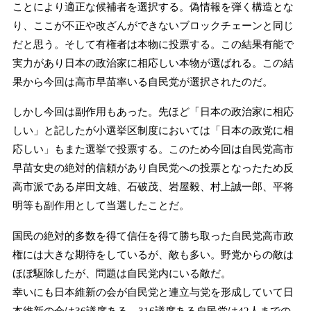
ことにより適正な候補者を選択する。偽情報を弾く構造とな
り、ここが不正や改ざんができないブロックチェーンと同じ
だと思う。そして有権者は本物に投票する。この結果有能で
実力があり日本の政治家に相応しい本物が選ばれる。この結
果から今回は高市早苗率いる自民党が選択されたのだ。
しかし今回は副作用もあった。先ほど「日本の政治家に相応
しい」と記したが小選挙区制度においては「日本の政党に相
応しい」もまた選挙で投票する。このため今回は自民党高市
早苗女史の絶対的信頼があり自民党への投票となったため反
高市派である岸田文雄、石破茂、岩屋毅、村上誠一郎、平将
明等も副作用として当選したことだ。
国民の絶対的多数を得て信任を得て勝ち取った自民党高市政
権には大きな期待をしているが、敵も多い。野党からの敵は
ほぼ駆除したが、問題は自民党内にいる敵だ。
幸いにも日本維新の会が自民党と連立与党を形成していて日
本維新の会は36議席ある。316議席ある自民党は42人までの