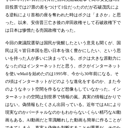
目投票では27票の差をつけて1位だったのだが石破茂氏によ
る逆転により首相の座を奪われた時はボクは「まさか」と思
った。以来、安倍晋三亡き後の岸田政権そして石破政権下で
は日本は惨憺たる売国政権であった。
今回の衆議院選挙は国民が覚醒したという意見も聞くが、国
民は元々皆日本国を思い日本を強く豊かにしたい、という思
いを持った人が多いに決まっている。ボクは大きな原動力に
なったのはインターネットだと思う。ボクがインターネット
を使いeMailを始めたのは1995年、今から30年前になる。そ
の頃はインターネットがどのような進化をするのか、また今
のようなネット空間を作るなど想像もしていなかった。イン
ターネットの空間は別世界で情報の嵐。真実の情報ばかりで
はない。偽情報もたくさん出回っている。近年ではAIにより
現実なのかバーチャルなのかもわからないくらい精巧なAI動
画もある。AI動画だと常識離れした動画も簡単に作ることが
できてしまう。真実と偽物を判断することが重要だ。そのた