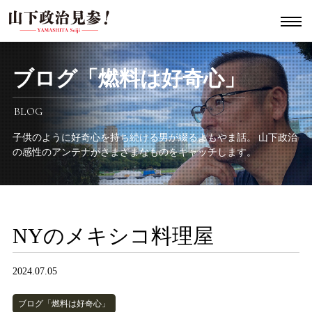
ブログ「燃料は好奇心」
BLOG
子供のように好奇心を持ち続ける男が綴るよもやま話。
山下政治
の感性のアンテナがさまざまなものをキャッチします。
NYのメキシコ料理屋
2024.07.05
ブログ「燃料は好奇心」