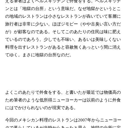
える筆者はよくヘルズキッチンで外食をする。ヘルズキッチ
ンとは「地獄の台所」という意味だ。なぜ地獄かというとこ
の地域のレストランは小さなレストランが犇いていて客層に
旅行者は非常に少ない。ほぼジモピー（やや古臭い言い方だ
が）が顧客なのである。そしてこのあたりの住民は味に肥え
ているのであろう。少しでも不味い、あるいは美味しくない
料理を出すレストランがあると容赦無くあっという間に消え
てゆく。まさに地獄の台所なのだ。
よくこのあたりで外食をする、と書いたが最近では物価高の
ため筆者のような低所得ニューヨーカーは以前のように外食
にはでかけられないのが現実である。
今回のメキシカン料理のレストランは2007年からニューヨー
クで暮らしているが当時からあったと思う。地獄の台所に定