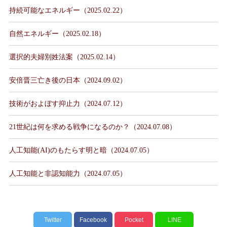
持続可能なエネルギー（2025.02.22）
自然エネルギー（2025.02.18）
選択的夫婦別姓法案（2025.02.14）
安倍晋三亡き後の日本（2024.09.02）
技術がおよぼす抑止力（2024.07.12）
21世紀は何を求める戦争になるのか？（2024.07.08）
人工知能(AI)のもたらす明と暗（2024.07.05）
人工知能と非認知能力（2024.07.05）
Twitter
Facebook
Pocket
LINE