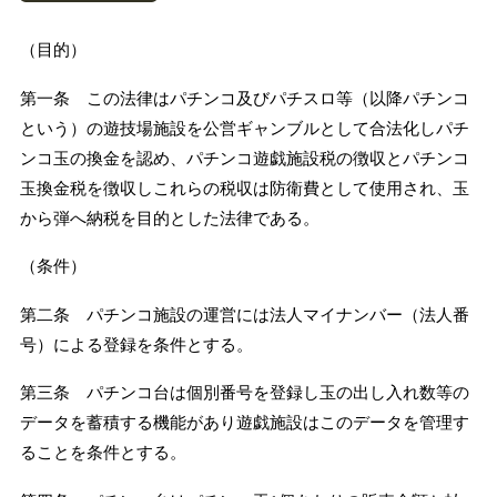
（目的）
第一条 この法律はパチンコ及びパチスロ等（以降パチンコ
という）の遊技場施設を公営ギャンブルとして合法化しパチ
ンコ玉の換金を認め、パチンコ遊戯施設税の徴収とパチンコ
玉換金税を徴収しこれらの税収は防衛費として使用され、玉
から弾へ納税を目的とした法律である。
（条件）
第二条 パチンコ施設の運営には法人マイナンバー（法人番
号）による登録を条件とする。
第三条 パチンコ台は個別番号を登録し玉の出し入れ数等の
データを蓄積する機能があり遊戯施設はこのデータを管理す
ることを条件とする。